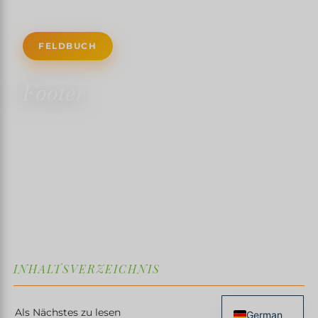
FELDBUCH
Footer
30. APRIL 2024
✍️ TRISTANMARTIN
1 MINUTE LESEZEIT
↓
INHALTSVERZEICHNIS
Als Nächstes zu lesen
German