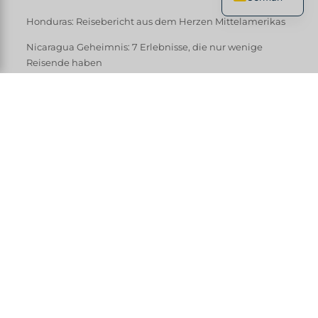
French
Honduras: Reisebericht aus dem Herzen Mittelamerikas
English
Nicaragua Geheimnis: 7 Erlebnisse, die nur wenige
Reisende haben
Spanish
Honduras abseits der Touristenpfade: 7 Entdeckungen
Italian
abseits der ausgetretenen Pfade
Chinese
Stellen Sie sich Ihre Reise nach Mittelamerika zusammen.
t