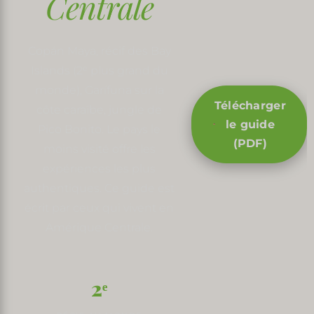
Centrale
Copán Maya, récif des Bay
Islands (2ᵉ plus grand du
monde), Garífuna sur la
Télécharger
côte caraïbe, jungle de
le guide
Pico Bonito. Le pays le
(PDF)
moins visité offre les
expériences les plus
authentiques. Ce guide est
écrit par ceux qui vivent en
Amérique Centrale.
2ᵉ