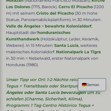
Morazán
(Nationalheld Francisco Morazán),
Kirche
Los Dolores
(1715, Barock).
Cerro El Picacho
(1200
m) mit seinem
Cristo del Picacho
(30 m hohe
Statue, Panoramablickplattform). In 30 Minuten:
Valle de Ángeles
=
bewahrte Kolonialdorf
,
Hauptstadt der'
honduranisches
Kunsthandwerk
(Holzskulptur, Leder, Keramik,
Weberei). In 15 Minuten:
Santa Lucía
, weiteres
malerisches Kolonialdorf.
Nationalpark La Tigra
in 30 min = Nebelwald, erster Nationalpark von
Honduras (1980).
Unser Tipp vor Ort: 1-2 Nächte reichen aus.
German
Tegus = Transitbasis oder Startpunkt.
Valle de
French
Ángeles oder Santa Lucía bevorzugen
um zu
English
schlafen (Charme, Sicherheit, Klima).
Spanish
Italian
Programm: 1 Tag Centro Histórico Tegus +
Chinese