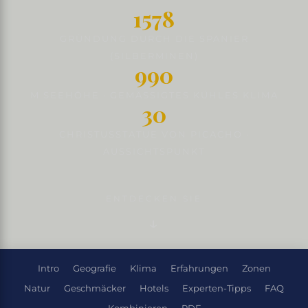
1578
GRÜNDUNG DURCH DIE SPANIER
(SILBERMINEN)
990
M SEEHÖHE · GEMÄSSIGTES KÜHLES KLIMA
30
CHRISTUSSTATUE VON PICACHO ·
AUSSICHTSPUNKT
ENTDECKEN SIE
Intro
Geografie
Klima
Erfahrungen
Zonen
Natur
Geschmäcker
Hotels
Experten-Tipps
FAQ