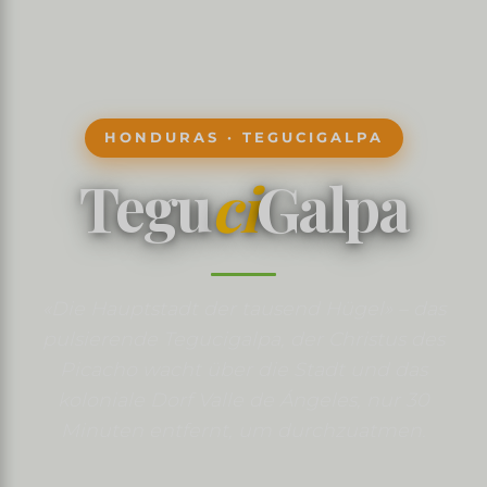
HONDURAS · TEGUCIGALPA
Tegu
ci
Galpa
«Die Hauptstadt der tausend Hügel» – das
pulsierende Tegucigalpa, der Christus des
Picacho wacht über die Stadt und das
koloniale Dorf Valle de Ángeles, nur 30
Minuten entfernt, um durchzuatmen.