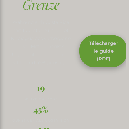
Grenze
Während sich Costa Rica
mit Touristen füllt, bleibt
Nicaragua das verborgene
Télécharger
Juwel Mittelamerikas.
le guide
Ungeschliffen, authentisch,
(PDF)
wild – und 45% günstiger.
19
AKTIVE VULKANE
45%
GÜNSTIGER ALS COSTA RICA