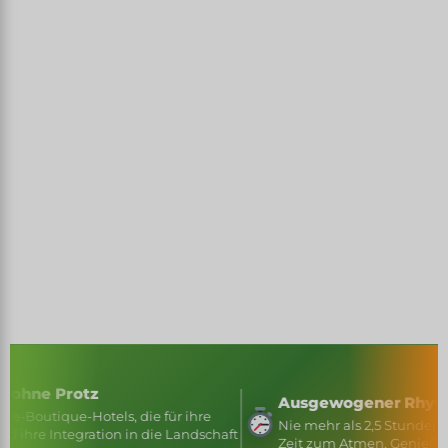
LASSEN SIE SICH
TREIBEN ↓
otz
Ausgewogener Rhythmus
Hotels, die für ihre
Nie mehr als 2,5 Stunden Fahrt zwisc
egration in die Landschaft
Zeit zum Atmen, Genießen, Anhalten.