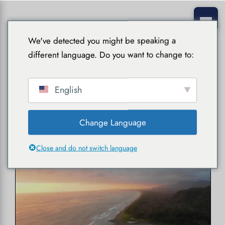
We've detected you might be speaking a
different language. Do you want to change to:
English
Praktische Leitfäden
Change Language
Close and do not switch language