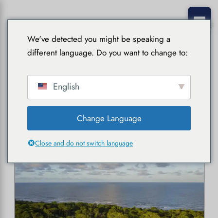
We've detected you might be speaking a
different language. Do you want to change to:
English
Guides pratiques
Change Language
Close and do not switch language