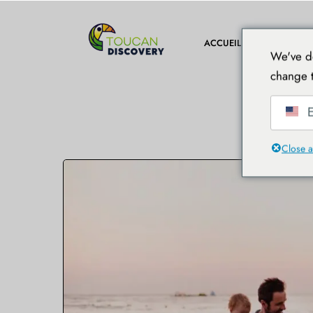
DESTINA
ACCUEIL
We've de
change t
E
Close a