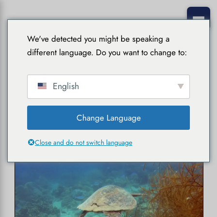
We've detected you might be speaking a
different language. Do you want to change to:
English
mai 2025
Change Language
Close and do not switch language