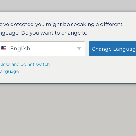
地
与TOUCAN一同旅行
实用指南
旅行日记
've detected you might be speaking a different
nguage. Do you want to change to:
English
Change Languag
Close and do not switch
language