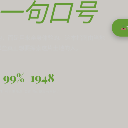
一句口号
的，而是用来亲身体验的。这本指南由当地
些真正想要探索这片土地的人。.
99%
1948
性
可再生能源
自那时起便没有军队了