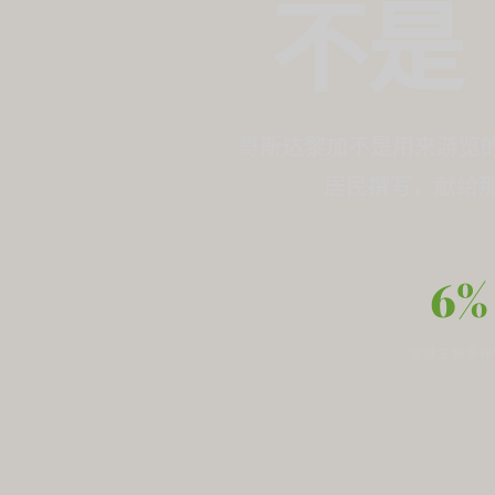
不是
哥斯达黎加不是用来游览
居民撰写，献给那
6%
全球生物多样