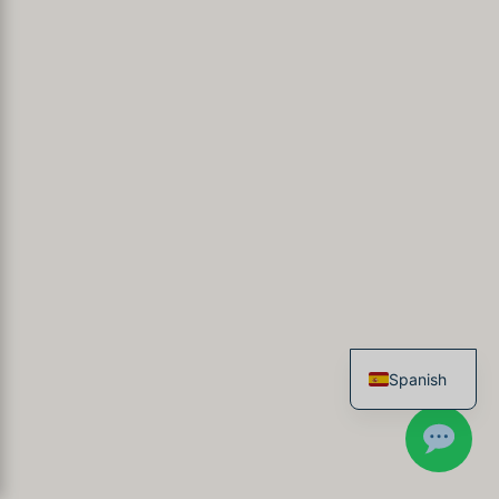
Spanish
French
English
Italian