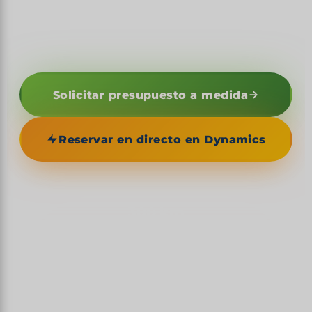
el inglés es idioma oficial, y el único en tener tres
atolones de coral en el Atlántico.
Solicitar presupuesto a medida
Reservar en directo en Dynamics
300 km
E
BARRERA DE CORAL UNESCO (2
MUNDIAL
×3
SITIOS UNESCO CLASIFICADOS
ES
ÚNICO PAÍS DE HABLA INGLESA EN AMÉRICA
CENTRAL