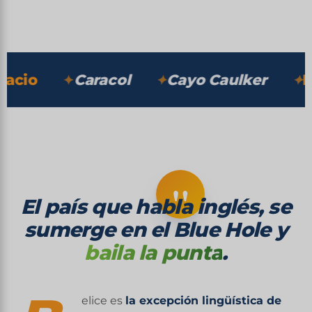
DESCUBRIR ↓
io
Caracol
Cayo Caulker
Punt
"
El país que habla inglés, se
sumerge en el Blue Hole y
baila la punta
.
elice es
la excepción lingüística de