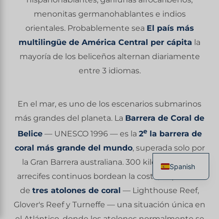
menonitas germanohablantes e indios
orientales. Probablemente sea
El país más
multilingüe de América Central per cápita
la
mayoría de los beliceños alternan diariamente
entre 3 idiomas.
En el mar, es uno de los escenarios submarinos
más grandes del planeta. La
Barrera de Coral de
e
Belice
— UNESCO 1996 — es la
2
la barrera de
coral más grande del mundo
, superada solo por
la Gran Barrera australiana. 300 kilómetros de
Spanish
arrecifes continuos bordean la costa, salpicados
French
de
tres atolones de coral
— Lighthouse Reef,
English
Glover's Reef y Turneffe — una situación única en
Italian
el Atlántico, donde los atolones normalmente se