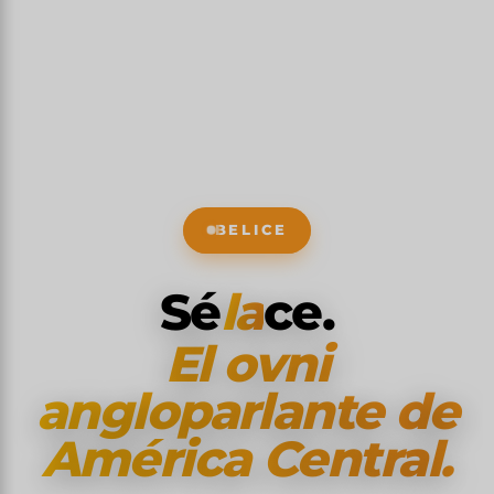
BELICE
Sé
la
ce.
El ovni
angloparlante de
América Central.