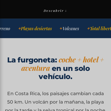
Descubrir ↓
Playas desiertas
Volcanes
Total libertad
coche + hotel +
La furgoneta:
aventura
en un solo
vehículo.
En Costa Rica, los paisajes cambian cada
50 km. Un volcán por la mañana, la playa
por la tarde y la selva tropical por la noche.