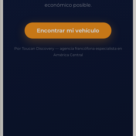
económico posible.
Encontrar mi vehículo
Por Toucan Discovery — agencia francófona especialista en
América Central