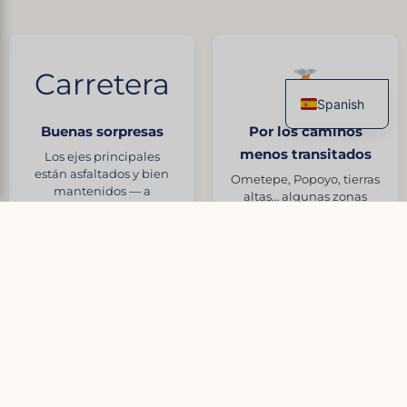
Carretera
Spanish
Buenas sorpresas
Por los caminos
French
menos transitados
Los ejes principales
English
están asfaltados y bien
Ometepe, Popoyo, tierras
mantenidos — a
Italian
altas… algunas zonas
menudo mejor de lo que
exigen un vehículo
German
se imagina
adaptado
Chinese
El precio justo
El itinerario decide
¿Por qué pagar un 4x4 si
Es la región más