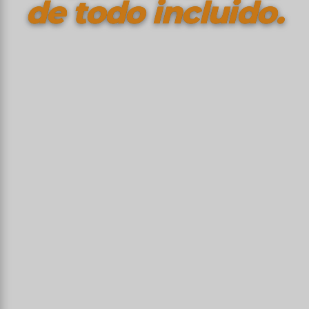
de todo incluido.
Donde Colón puso pie por primera vez en
1492, donde las ballenas jorobadas dan a
luz en la bahía de Samaná, donde nacieron
el merengue y la bachata — mucho más
allá de los resorts de Punta Cana.
De la
Zona Colonial
de Santo Domingo —
primera ciudad europea del Nuevo Mundo,
clasificada por la UNESCO — a
Pico Duarte
que
culmina a 3.098 m (punto culminante del
Caribe), las ballenas jorobadas que regresan cada
invierno a Samaná, las minas de
larimar
de
Barahona, la República Dominicana es mucho
más que la capital todo incluido del Caribe: es la
isla compartida con Haití, la'
La Española
de los