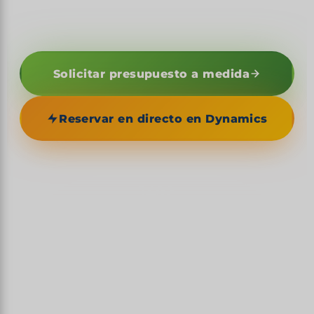
taínos.
Solicitar presupuesto a medida
Reservar en directo en Dynamics
1492
CUNA DEL NUEVO MUNDO — PRIMERA ESCALA
DE COLÓN
1 600 km
LAS COSTAS ATLÁNTICA Y CARIBEÑA
3098 m
PICO DUARTE — TECHO DEL CARIBE
800+