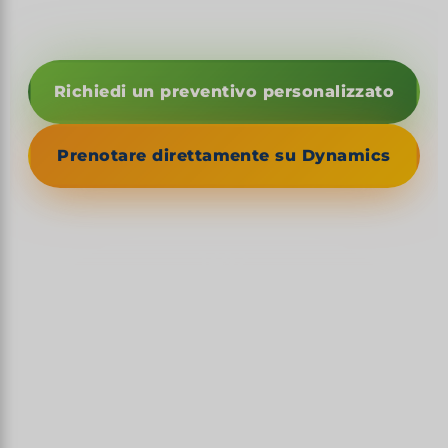
Richiedi un preventivo personalizzato
Prenotare direttamente su Dynamics
1492
CULLA DEL NUOVO MONDO — PRIMA TAPPA DI
COLOMBO
1 600 km
LE COSTE ATLANTICHE E CARAIBICHE
3 098 m
PICO DUARTE — TETTO DEI CARAIBI
800+
GIOCATORI DELLA MLB STORICAMENTE —