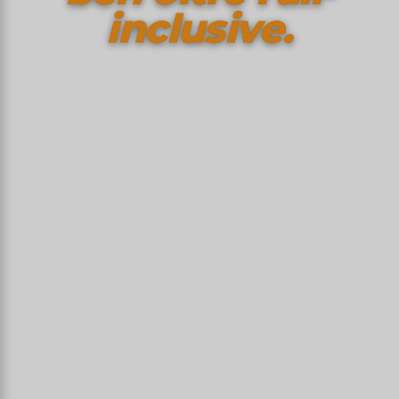
inclusive.
Lì dove Colombo mise piede per la prima
volta nel 1492, dove le megattere
partoriscono nella baia di Samaná, dove
sono nati il merengue e la bachata — ben
oltre i resort di Punta Cana.
Dal
Zona Colonial
di Santo Domingo — prima
città europea del Nuovo Mondo, patrimonio
dell'UNESCO — al
Pico Duarte
dove culmina a
3.098 m (punto culminante dei Caraibi),
megattere che ogni inverno risalgono a Samaná
nelle miniere di
larimar
de Barahona, la
Repubblica Dominicana è molto più della
capitale all-inclusive dei Caraibi: è l'isola condivisa
con Haiti, l'
Hispaniola
dei Taïnos.