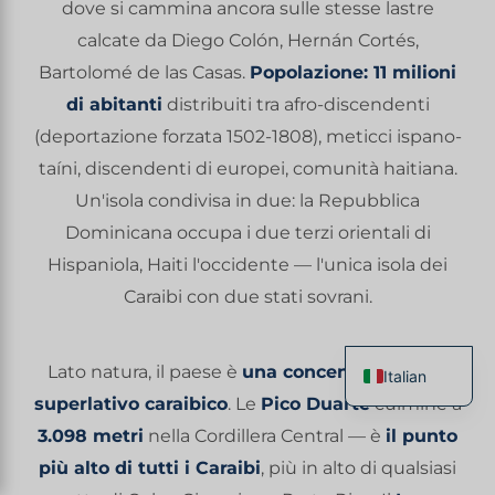
dove si cammina ancora sulle stesse lastre
calcate da Diego Colón, Hernán Cortés,
Bartolomé de las Casas.
Popolazione: 11 milioni
di abitanti
distribuiti tra afro-discendenti
(deportazione forzata 1502-1808), meticci ispano-
taíni, discendenti di europei, comunità haitiana.
Un'isola condivisa in due: la Repubblica
Dominicana occupa i due terzi orientali di
Hispaniola, Haiti l'occidente — l'unica isola dei
Caraibi con due stati sovrani.
Lato natura, il paese è
una concentrazione di
Italian
superlativo caraibico
. Le
Pico Duarte
culmine a
French
3.098 metri
nella Cordillera Central — è
il punto
English
più alto di tutti i Caraibi
, più in alto di qualsiasi
Spanish