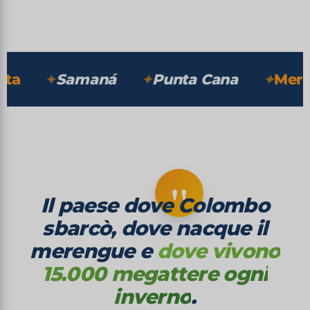
SCOPRI ↓
Samaná
Punta Cana
Mereng
"
Il paese dove Colombo
sbarcò, dove nacque il
merengue e
dove vivono
15.000 megattere ogni
inverno
.