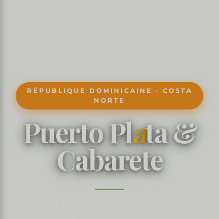
RÉPUBLIQUE DOMINICAINE · COSTA
NORTE
Puerto Pl
a
ta &
Cabarete
« Le Port d'argent et la capitale mondiale
du kitesurf » — côte atlantique sauvage,