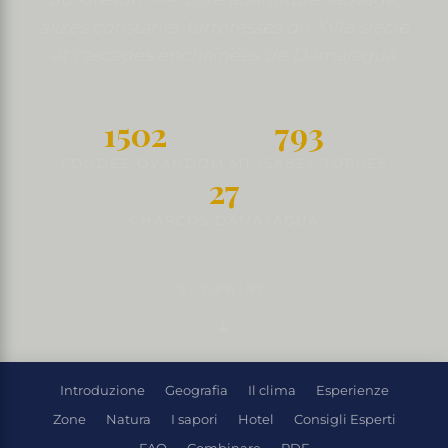
alizés constants, forteresses du XVIe siècle
et cascades enchaînées de Damajagua.
1502
793
FONDÉE OVANDO
M MT ISABEL TORRES
27
CHARCOS DAMAJAGUA
SCOPRIRE
Introduzione
Geografia
Il clima
Esperienze
Zone
Natura
I sapori
Hotel
Consigli Esperti