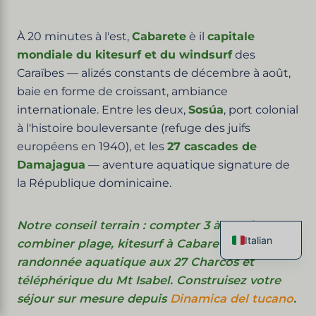
À 20 minutes à l'est,
Cabarete
è il
capitale
mondiale du kitesurf et du windsurf
des
Caraïbes — alizés constants de décembre à août,
baie en forme de croissant, ambiance
internationale. Entre les deux,
Sosúa
, port colonial
à l'histoire bouleversante (refuge des juifs
européens en 1940), et les
27 cascades de
Damajagua
— aventure aquatique signature de
la République dominicaine.
Notre conseil terrain : compter 3 à 5 nuits pour
Italian
combiner plage, kitesurf à Cabarete,
randonnée aquatique aux 27 Charcos et
French
téléphérique du Mt Isabel. Construisez votre
English
séjour sur mesure depuis
Dinamica del tucano
.
Spanish