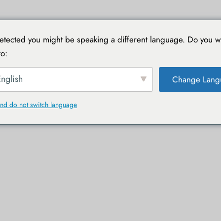
NI
VIAGGIARE CON TOUCAN
GUIDE PRATICHE
tected you might be speaking a different language. Do you w
o:
nglish
Change Lang
nd do not switch language