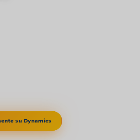
, sette popoli indigeni,
ta.
 una nave
ell'arcipelago
alla cima del
mente all'alba,
va Panama City —
a.
mente su Dynamics