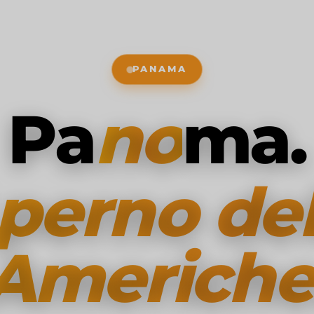
PANAMA
Pa
no
ma.
l perno del
Americhe