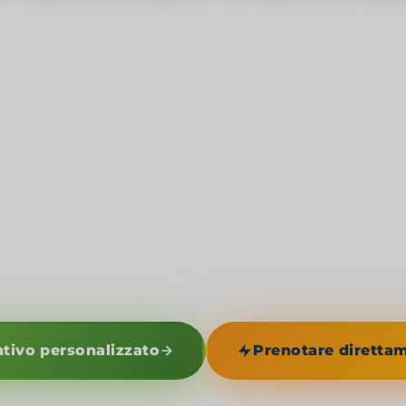
acifico si toccano - un canale mitico
e mari e un unico paese cosmopoli
iuse di Miraflores, dove si può vedere in diretta
r passare da un oceano all'altro, alle 365 isole d
ove il popolo Guna vive in autonomia dal 1925, d
a cui si intravedono i due oceani contemporanea
i cui bar sui tetti guardano lo skyline della nuo
anama è un'emozione plurale, geografica, uman
ntivo personalizzato
Prenotare diretta