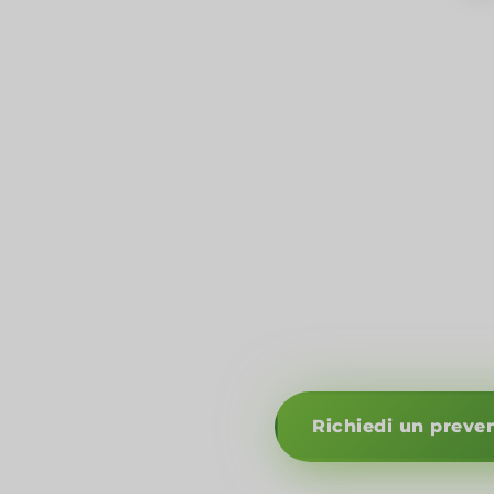
Dove l'Atlantico e il P
du
Dalle ch
portacontaine
Guna Yala, d
Volcán Barú, d
a Casco Viejo, 
P
Richiedi un preve