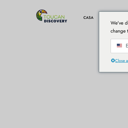
DESTINAZIO
CASA
We've de
change t
E
Close a