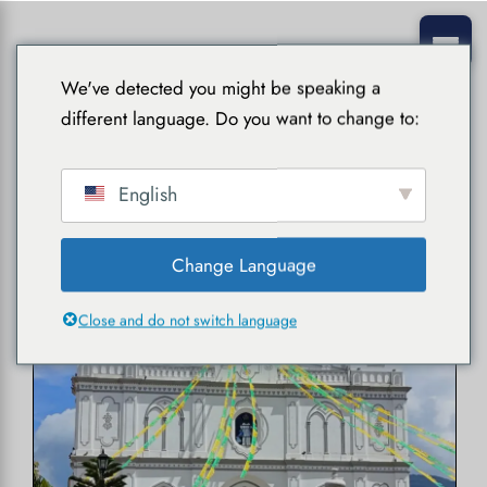
We've detected you might be speaking a
different language. Do you want to change to:
English
Salvador
Change Language
Close and do not switch language