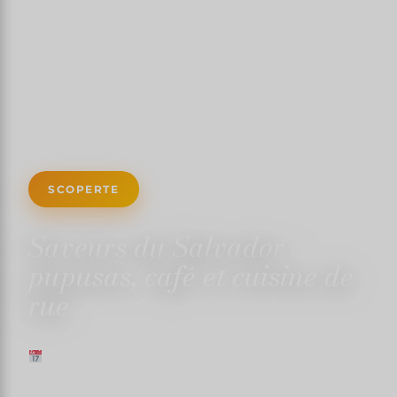
SCOPERTE
Saveurs du Salvador :
pupusas, café et cuisine de
rue
15 FEBBRAIO 2025
✍️ TRISTANMARTIN
4 MINUTI DI LETTURA