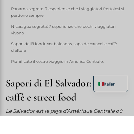
Panama segreto: 7 esperienze che i viaggiatori frettolosi si
perdono sempre
Nicaragua segreta: 7 esperienze che pochi viaggiatori
vivono
Sapori dell'Honduras: baleadas, sopa de caracol e caffè
d'altura
Pianificate il vostro viaggio in America Centrale.
Sapori di El Salvador: pupusas,
Italian
French
caffè e street food
English
Le Salvador est le pays d’Amérique Centrale où
Spanish
l’on mange le mieux pour le moins cher. Ce n’est
German
pas une opinion — c’est un budget.
Chinese