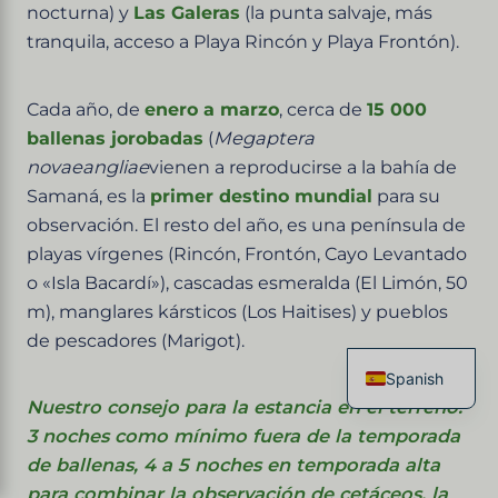
nocturna) y
Las Galeras
(la punta salvaje, más
tranquila, acceso a Playa Rincón y Playa Frontón).
Cada año, de
enero a marzo
, cerca de
15 000
ballenas jorobadas
(
Megaptera
novaeangliae
vienen a reproducirse a la bahía de
Samaná, es la
primer destino mundial
para su
observación. El resto del año, es una península de
playas vírgenes (Rincón, Frontón, Cayo Levantado
o «Isla Bacardí»), cascadas esmeralda (El Limón, 50
m), manglares kársticos (Los Haitises) y pueblos
de pescadores (Marigot).
Spanish
Nuestro consejo para la estancia en el terreno:
French
3 noches como mínimo fuera de la temporada
English
de ballenas, 4 a 5 noches en temporada alta
Italian
para combinar la observación de cetáceos, la