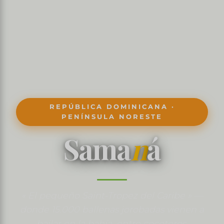
REPÚBLICA DOMINICANA ·
PENÍNSULA NORESTE
Sama
n
á
« El pequeño Saint-Tropez del Caribe » —
donde 15.000 ballenas jorobadas vienen a
bailar en la bahía, entre cocoteros,