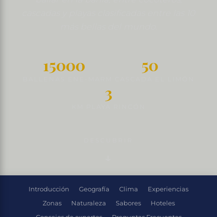
cascadas y playas clasificadas entre las 10
más bellas del mundo.
15000
50
BALLENAS ENE-MAR
M CASCADA EL LIMÓN
3
KM PLAYA RINCÓN
DESCUBRIR
Introducción
Geografía
Clima
Experiencias
Zonas
Naturaleza
Sabores
Hoteles