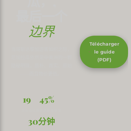
瓜，,
最后一个
边界
Télécharger
当哥斯达黎加游客如织之际，
le guide
尼加拉瓜依然是中美洲的一颗
(PDF)
隐秘明珠。质朴、真实、原始
——而且物价更低。.
19
45%
活火山
比哥斯达黎加便宜
30分钟