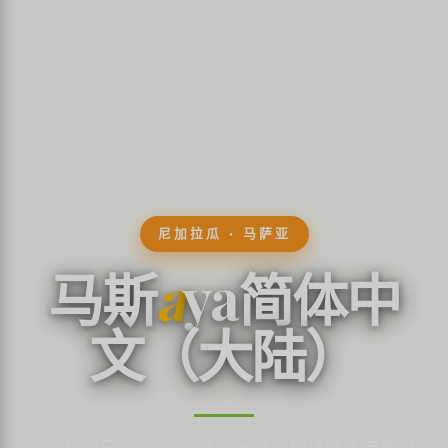
尼加拉瓜 · 马萨亚
马斯
a
ya简体中
文（大陆）
«地狱之口»——1538年，一位西班牙编年史家如