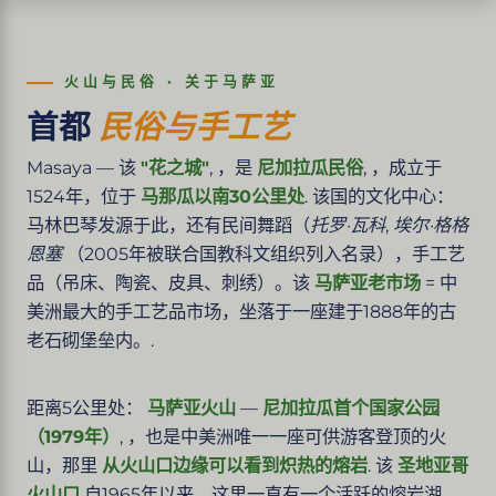
火山与民俗 · 关于马萨亚
首都
民俗与手工艺
Masaya — 该
"花之城"
, ，是
尼加拉瓜民俗
, ，成立于
1524年，位于
马那瓜以南30公里处
. 该国的文化中心：
马林巴琴发源于此，还有民间舞蹈（
托罗·瓦科
,
埃尔·格格
恩塞
（2005年被联合国教科文组织列入名录），手工艺
品（吊床、陶瓷、皮具、刺绣）。该
马萨亚老市场
= 中
美洲最大的手工艺品市场，坐落于一座建于1888年的古
老石砌堡垒内。.
距离5公里处：
马萨亚火山
—
尼加拉瓜首个国家公园
（1979年）
, ，也是中美洲唯一一座可供游客登顶的火
山，那里
从火山口边缘可以看到炽热的熔岩
. 该
圣地亚哥
火山口
自1965年以来，这里一直有一个活跃的熔岩湖。.