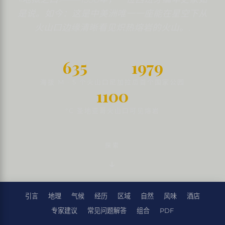
是说。如今：这是中美洲唯一一座能在星空下从
火山口边缘清晰看见炽热熔岩的火山。.
635
1979
海拔 M · 5 个火山口
尼加拉瓜首个国家公园
1100
°C 圣地亚哥火山口可见熔岩
探索
引言
地理
气候
经历
区域
自然
风味
酒店
专家建议
常见问题解答
组合
PDF