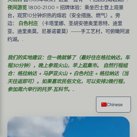
夜间游览
18:00-21:00 = 招牌体验：乘坐巴士登上观景
台，观赏10分钟炽热的熔岩（安全措施、燃气）。旁
边：
白色村庄
（卡塔里娜、圣胡安德奥里恩特、迪里
亚、迪里奥莫、尼基诺霍莫）——手工艺村，可俯瞰阿波
约湖。.
我们的实地建议：住一晚就够了（最好住在格拉纳达，车
程30分钟），晚上参观火山，早上逛集市。 自然行程组
合：格拉纳达 → 马萨亚火山 + 白色村庄 → 格拉纳达（当
天往返即可）。如果喜欢民俗文化，可以安排2晚行程，
参加周六举行的托罗·瓦科节。.
Chinese
French
English
Spanish
Italian
German