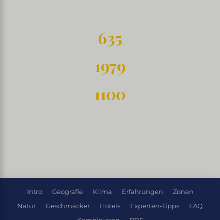
635
M HÖHE · 5 KRATER
1979
ERSTER NATIONALPARK NICARAGUAS
1100
°C SICHTBARE LAVA, KRATER SANTIAGO
ENTDECKEN SIE
Intro
Geografie
Klima
Erfahrungen
Zonen
Natur
Geschmäcker
Hotels
Experten-Tipps
FAQ