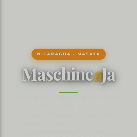
NICARAGUA · MASAYA
Maschine
a
Ja
«Mund der Hölle» – sagte der spanische
Chronist im Jahr 1538. Heute: der einzige
Vulkan Mittelamerikas, von dessen
Kraterrand man bei Nacht glühende Lava
unter Sternen sehen kann.