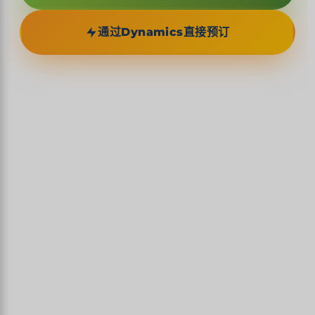
通过Dynamics直接预订
23
8
5
火山，其中多座处于活跃状态
目的地
特色路线
1993
塞伦的瑰宝 · 联合国教科文组织