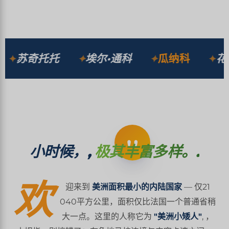
探索 ↓
苏奇托托
埃尔·通科
瓜纳科
花之
"
小时候，,
极其丰富多样。.
欢
迎来到
美洲面积最小的内陆国家
— 仅21
040平方公里，面积仅比法国一个普通省稍
大一点。这里的人称它为
"美洲小矮人"
, ，