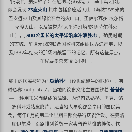
小拇指。别搞错了：在危地马拉边境与丰塞卡湾之间，
你会发现
23座火山
其中包括多座活火山（海拔2381米的
圣安娜火山及其绿松石色的火山口、圣萨尔瓦多-埃尔博
克隆火山，以及被誉为"太平洋灯塔"的伊萨尔科火
山），,
300公里长的太平洋沿岸冲浪胜地
, ，殖民时期
的古城、举世无双的联合国教科文组织世界遗产地，以
及1992年结束的那场内战留下的记忆。所有这些景点，
车程最多只需1到2小时。.
那里的居民被称为
"瓜纳科"
（19世纪诞生的昵称），有
时也称"pulguitas"。当地的饮食文化主要围绕着
普普萨
— 一种用玉米面制成的薄饼，内馅可选奶酪、黑豆、洛
罗科叶或猪皮脆片，是当地人早晚都会享用的国民美
食，每年11月的第二个星期日都会举行庆祝活动。在奥洛
库伊尔塔，沿路排列着数十家卖普普萨饼的摊位。饮