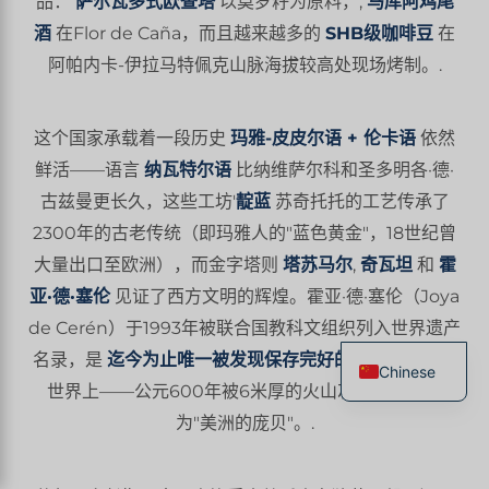
品：
萨尔瓦多式欧查塔
以莫罗籽为原料，,
马库阿鸡尾
酒
在Flor de Caña，而且越来越多的
SHB级咖啡豆
在
阿帕内卡-伊拉马特佩克山脉海拔较高处现场烤制。.
这个国家承载着一段历史
玛雅-皮皮尔语 + 伦卡语
依然
鲜活——语言
纳瓦特尔语
比纳维萨尔科和圣多明各·德·
古兹曼更长久，这些工坊'
靛蓝
苏奇托托的工艺传承了
2300年的古老传统（即玛雅人的"蓝色黄金"，18世纪曾
大量出口至欧洲），而金字塔则
塔苏马尔
,
奇瓦坦
和
霍
亚·德·塞伦
见证了西方文明的辉煌。霍亚·德·塞伦（Joya
de Cerén）于1993年被联合国教科文组织列入世界遗产
名录，是
迄今为止唯一被发现保存完好的玛雅农民村落
Chinese
世界上——公元600年被6米厚的火山灰掩埋，被称
French
为"美洲的庞贝"。.
English
Spanish