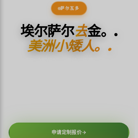
萨尔瓦多
埃尔萨尔
去
金。.
美洲小矮人。.
中美洲的“小拇指”——专注、自豪，正在觉醒。.
21,040平方公里的喷烟火山、世界级的太平洋冲浪胜
地、被火山灰掩埋的玛雅文明遗迹，以及悬于湖面之上
的靛蓝色村落。这个美洲大陆上最小的国家，拥有一切
——且尽收眼底。.
申请定制报价