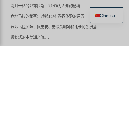
别具一格的洪都拉斯：7处鲜为人知的秘境
Chinese
危地马拉的秘密：7种鲜少有游客体验的经历
French
危地马拉风味：佩皮安、安提瓜咖啡和扎卡帕朗姆酒
English
规划您的中美洲之旅。.
Spanish
Italian
别具一格的萨尔瓦多：7处
German
鲜为人知的秘境
旅游手册上宣传的萨尔瓦多——埃尔通科和火山群——
确实值得一游。但还有另一个萨尔瓦多，当我的客户对
我说«给我一个惊喜»时，我向他们展示的正是这个。.
1. 乔亚·德·塞伦：玛雅的庞贝