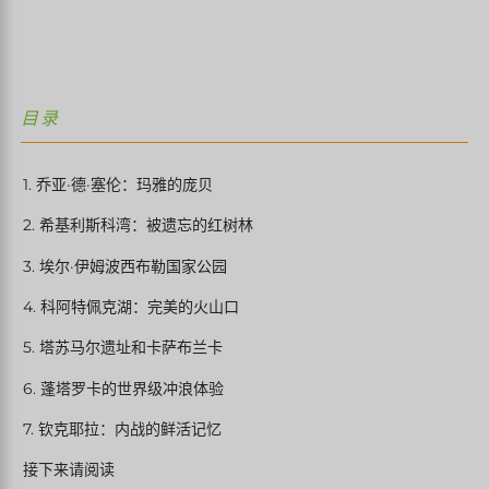
目录
1. 乔亚·德·塞伦：玛雅的庞贝
2. 希基利斯科湾：被遗忘的红树林
3. 埃尔·伊姆波西布勒国家公园
4. 科阿特佩克湖：完美的火山口
5. 塔苏马尔遗址和卡萨布兰卡
6. 蓬塔罗卡的世界级冲浪体验
7. 钦克耶拉：内战的鲜活记忆
接下来请阅读