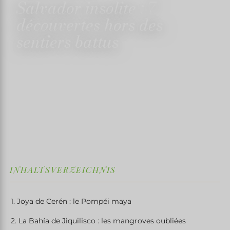
Salvador insolite : 7
découvertes hors des
sentiers battus
15. APRIL 2025
✍️ TRISTANMARTIN
⏱ 4 MIN. LESEZEIT
↓
INHALTSVERZEICHNIS
1. Joya de Cerén : le Pompéi maya
2. La Bahía de Jiquilisco : les mangroves oubliées