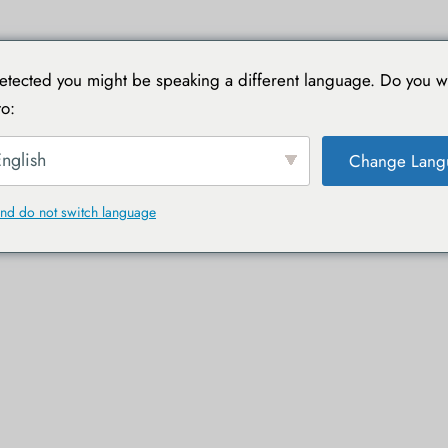
IELE
MIT TOUCAN REISEN
PRAKTISCHE LEITFÄDEN
R
tected you might be speaking a different language. Do you w
o:
nglish
Change Lang
nd do not switch language