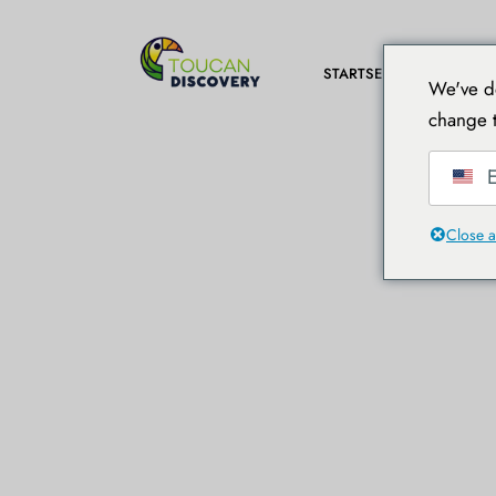
STARTSEITE
REISEZ
We've de
change t
E
Close a