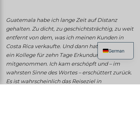
Guatemala habe ich lange Zeit auf Distanz
gehalten. Zu dicht, zu geschichtsträchtig, zu weit
entfernt von dem, was ich meinen Kunden in
Costa Rica verkaufte. Und dann hat mich 2018
German
ein Kollege für zehn Tage Erkundungstour
French
mitgenommen. Ich kam erschöpft und – im
English
wahrsten Sinne des Wortes – erschüttert zurück.
Es ist wahrscheinlich das Reiseziel in
Spanish
Mittelamerika, das einen beim ersten Mal am
Italian
stärksten trifft.
Chinese
Hier ist, was ich meinen zögerlichen Kunden
jetzt sage.