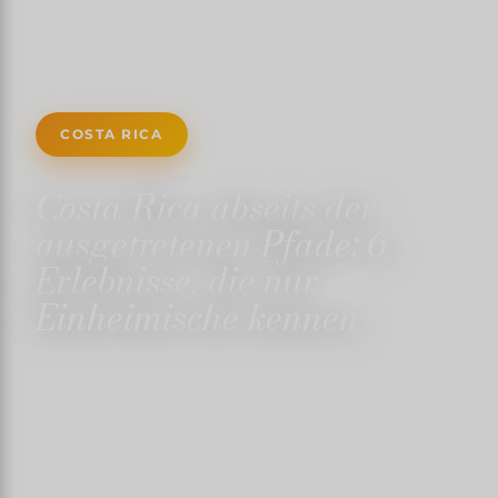
COSTA RICA
Costa Rica abseits der
ausgetretenen Pfade: 6
Erlebnisse, die nur
Einheimische kennen
20. JANUAR 2024
✍️ TRISTANMARTIN
3 MINUTEN LESEZEIT
↓