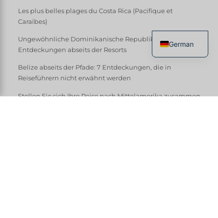
Les plus belles plages du Costa Rica (Pacifique et
Caraïbes)
Ungewöhnliche Dominikanische Republik: 7
German
Entdeckungen abseits der Resorts
French
Belize abseits der Pfade: 7 Entdeckungen, die in
English
Reiseführern nicht erwähnt werden
Spanish
Stellen Sie sich Ihre Reise nach Mittelamerika zusammen.
Italian
Chinese
Jeder kennt Arenal und Manuel Antonio. Aber
das Costa Rica, das ich bevorzuge, das ich
meinen neugierigen Reisenden reserviere, liegt
woanders: in den kalten Tälern, Fischerdörfern,
Kaffeeplantagen und an Stränden, wo man nur
Affen hört. Hier sind 6
abseits der
ausgetretenen Pfade
die nur die