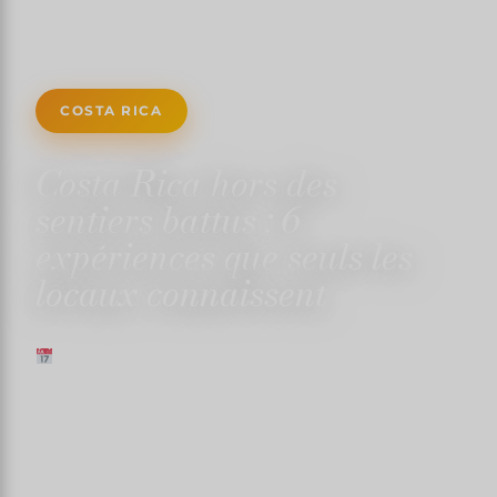
COSTA RICA
Costa Rica hors des
sentiers battus : 6
expériences que seuls les
locaux connaissent
20 JANVIER 2024
✍️ TRISTANMARTIN
⏱ 3 MIN DE LECTURE
↓