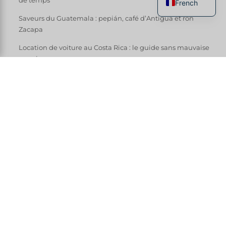
French
Saveurs du Guatemala : pepián, café d’Antigua et ron
English
Zacapa
Spanish
Location de voiture au Costa Rica : le guide sans mauvaise
Italian
surprise
German
Composez votre voyage en Amérique Centrale.
Chinese
Tout le monde connaît l’Arenal et Manuel
Antonio. Mais le Costa Rica que je préfère, celui
que je réserve à mes voyageurs curieux, est
ailleurs : dans les vallées froides, les villages de
pêcheurs, les plantations de café et les plages
où l’on n’entend que les singes. Voici 6
expériences hors des sentiers battus
que
seuls les locaux — et les agences vraiment