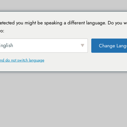
目的地
与TOUCAN一同旅行
实用指南
旅行日记
tected you might be speaking a different language. Do you w
o:
nglish
Change Lang
nd do not switch language