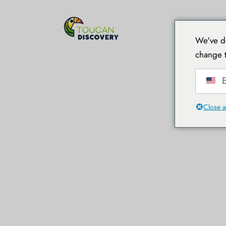
首页
We've de
change t
E
Close a