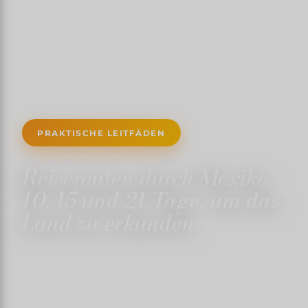
PRAKTISCHE LEITFÄDEN
Reiserouten durch Mexiko:
10, 15 und 21 Tage, um das
Land zu erkunden
1. APRIL 2025
✍️ TRISTANMARTIN
⏱ 4 MIN. LESEZEIT