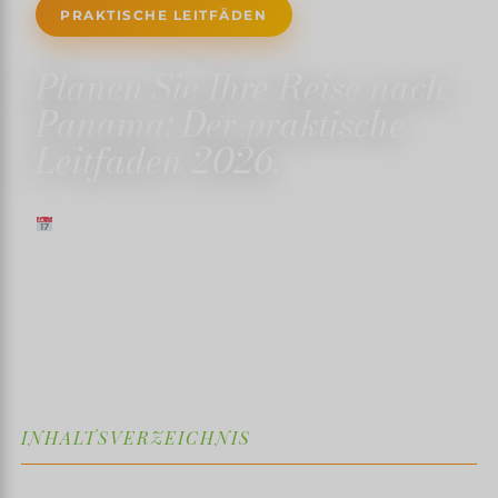
PRAKTISCHE LEITFÄDEN
Planen Sie Ihre Reise nach
Panama: Der praktische
Leitfaden 2026.
14. FEBRUAR 2026
✍️ TRISTANMARTIN
⏱ 7 MIN LESEZEIT
↓
INHALTSVERZEICHNIS