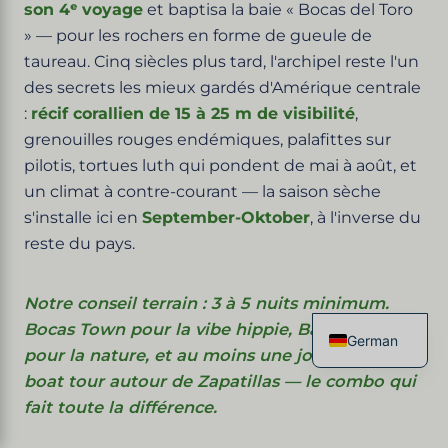
son 4ᵉ voyage
et baptisa la baie « Bocas del Toro
» — pour les rochers en forme de gueule de
taureau. Cinq siècles plus tard, l'archipel reste l'un
des secrets les mieux gardés d'Amérique centrale
:
récif corallien de 15 à 25 m de visibilité
,
grenouilles rouges endémiques, palafittes sur
pilotis, tortues luth qui pondent de mai à août, et
un climat à contre-courant — la saison sèche
s'installe ici en
September-Oktober
, à l'inverse du
reste du pays.
Notre conseil terrain : 3 à 5 nuits minimum.
Bocas Town pour la vibe hippie, Bastimentos
German
pour la nature, et au moins une journée en
French
boat tour autour de Zapatillas — le combo qui
fait toute la différence.
English
Spanish