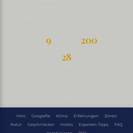
où les palafittes flottent, le récif vibre et la
vie ralentit au rythme du reggae.
9
200
ÎLES PRINCIPALES
ÎLOTS & CAYES
28
°C WASSER DAS GANZE JAHR ÜBER
ENTDECKEN SIE
Intro
Geografie
Klima
Erfahrungen
Zonen
Natur
Geschmäcker
Hotels
Experten-Tipps
FAQ