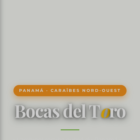
PANAMÁ · CARAÏBES NORD-OUEST
Bocas del T
o
ro
« L'archipel caraïbe oublié du Panamá » —