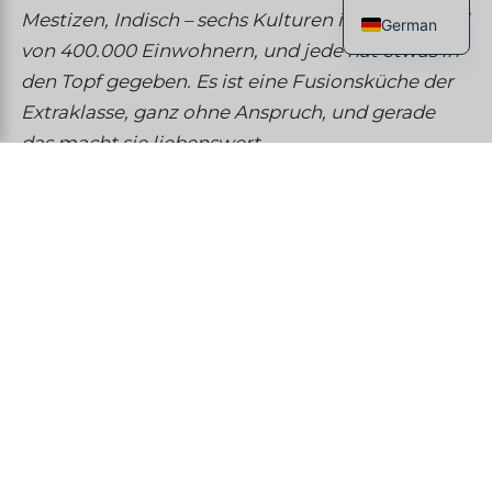
Mestizen, Indisch – sechs Kulturen in einem Land
German
von 400.000 Einwohnern, und jede hat etwas in
French
den Topf gegeben. Es ist eine Fusionsküche der
English
Extraklasse, ganz ohne Anspruch, und gerade
Spanish
das macht sie liebenswert.
Italian
Chinese
Reis und Bohnen: Das tägliche
Gericht
Si vous mangez un seul plat au Belize, ce sera du
Reis und Bohnen
– Reis und rote Bohnen
zusammen in Kokosmilch gekocht. Serviert mit
gegrilltem Hühnchen (geschmortes Hühnchen),
Schweinefleisch oder Fisch, dazu Krautsalat und