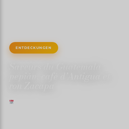
ENTDECKUNGEN
Saveurs du Guatemala :
pepián, café d’Antigua et
ron Zacapa
30 AUGUST 2025
✍️ TRISTANMARTIN
⏱ 5 MIN. LESEZEIT
↓