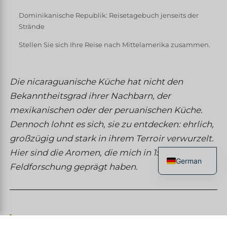
Dominikanische Republik: Reisetagebuch jenseits der
Strände
Stellen Sie sich Ihre Reise nach Mittelamerika zusammen.
Die nicaraguanische Küche hat nicht den
Bekanntheitsgrad ihrer Nachbarn, der
mexikanischen oder der peruanischen Küche.
Dennoch lohnt es sich, sie zu entdecken: ehrlich,
großzügig und stark in ihrem Terroir verwurzelt.
Hier sind die Aromen, die mich in 15 Jahren
German
Feldforschung geprägt haben.
French
English
Spanish
Le Gallo Pinto, Seelennahrung