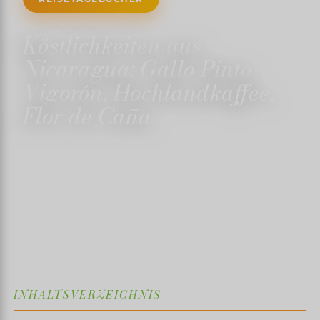
Köstlichkeiten aus
Nicaragua: Gallo Pinto,
Vigorón, Hochlandkaffee,
Flor de Caña
8. FEBRUAR 2026
✍️ TRISTANMARTIN
⏱ 5 MIN. LESEZEIT
↓
INHALTSVERZEICHNIS