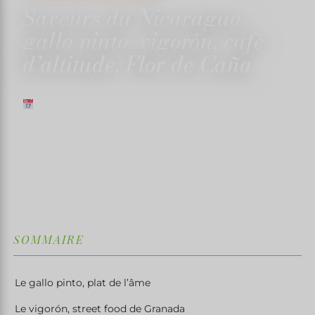
Saveurs du Nicaragua :
gallo pinto, vigorón, café
d’altitude, Flor de Caña
8 FÉVRIER 2026
✍️ TRISTANMARTIN
⏱ 5 MIN DE LECTURE
↓
SOMMAIRE
Le gallo pinto, plat de l’âme
Le vigorón, street food de Granada