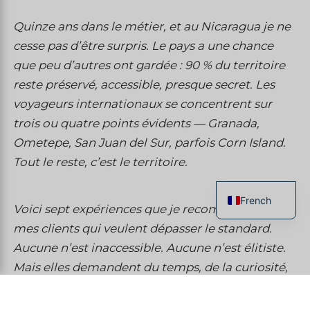
Quinze ans dans le métier, et au Nicaragua je ne
cesse pas d’être surpris. Le pays a une chance
que peu d’autres ont gardée : 90 % du territoire
reste préservé, accessible, presque secret. Les
voyageurs internationaux se concentrent sur
trois ou quatre points évidents — Granada,
Ometepe, San Juan del Sur, parfois Corn Island.
Tout le reste, c’est le territoire.
French
Voici sept expériences que je recommande à
English
mes clients qui veulent dépasser le standard.
Spanish
Aucune n’est inaccessible. Aucune n’est élitiste.
Mais elles demandent du temps, de la curiosité,
Italian
et une certaine volonté de se laisser décaler.
German