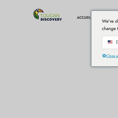
ACCUEIL
DESTINA
We've de
change t
E
Close a