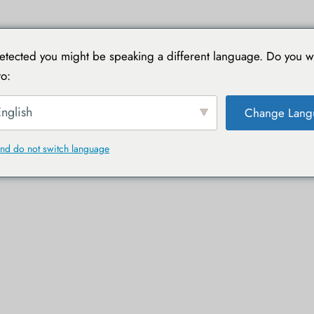
TIONS
VOYAGER AVEC TOUCAN
GUIDES PRATIQUES
tected you might be speaking a different language. Do you w
o:
nglish
Change Lang
nd do not switch language