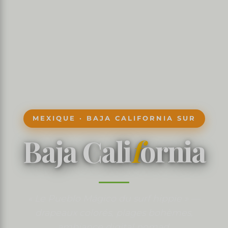
MEXIQUE · BAJA CALIFORNIA SUR
Baja Cali
f
ornia
« Le Pueblo Mágico du surf hippie » —
drapeaux colorés, plages bohèmes,
ambiance digital nomad.