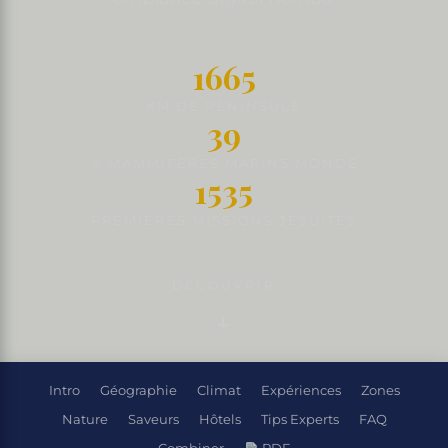
1665
KM DE PÉNINSULE
39
% MAMMIFÈRES MARINS MONDE
1535
PREMIÈRES MISSIONS JÉSUITES
DÉCOUVRIR
Intro
Géographie
Climat
Expériences
Zones
Nature
Saveurs
Hôtels
Tips Experts
FAQ