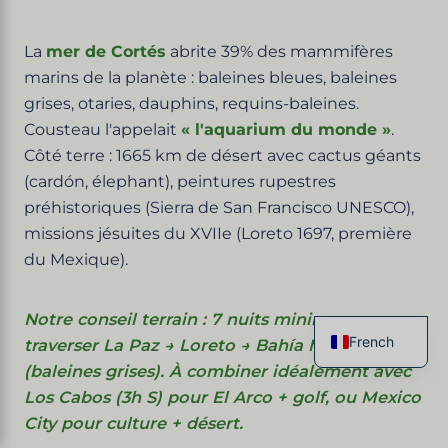
La
mer de Cortés
abrite 39% des mammifères
marins de la planète : baleines bleues, baleines
grises, otaries, dauphins, requins-baleines.
Cousteau l'appelait
« l'aquarium du monde »
.
Côté terre : 1665 km de désert avec cactus géants
(cardón, élephant), peintures rupestres
préhistoriques (Sierra de San Francisco UNESCO),
missions jésuites du XVIIe (Loreto 1697, première
du Mexique).
Notre conseil terrain : 7 nuits minimum pour
French
traverser La Paz → Loreto → Bahía Magdalena
English
(baleines grises). À combiner idéalement avec
Spanish
Los Cabos (3h S) pour El Arco + golf, ou Mexico
Italian
City pour culture + désert.
German
Chinese