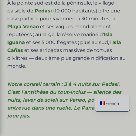
À la pointe sud-est de la péninsule, le village
paisible de
Pedasí
(10 000 habitants) offre une
base parfaite pour rayonner : à 30 minutes, la
Playa Venao
et ses vagues mondialement
réputéess ; au large, la réserve mariné d'
Isla
Iguana
et ses 5 000 frégates ; plus au sud, l'
Isla
Cañas
et ses arribadas massives de tortues
olivâtres — deuxième plus grande nidification au
monde.
Notre conseil terrain : 3 à 4 nuits sur Pedasí.
C'est l'antithèse du tout-inclus — silence des
nuits, lever de soleil sur Venao, pollera
French
entrevue dans une ruelle. Le Panamá qui ne se
English
joue pas.
Spanish
Italian