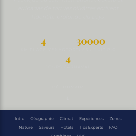
arribadas de tortues olivâtres ecrivent
l'identite profonde du pays.
4
30000
KM PLAGE VENAO
TORTUES / NUIT PIC
4
JOURS CARNAVAL
DÉCOUVRIR
Intro
Géographie
Climat
Expériences
Zones
Nature
Saveurs
Hotels
Tips Experts
FAQ