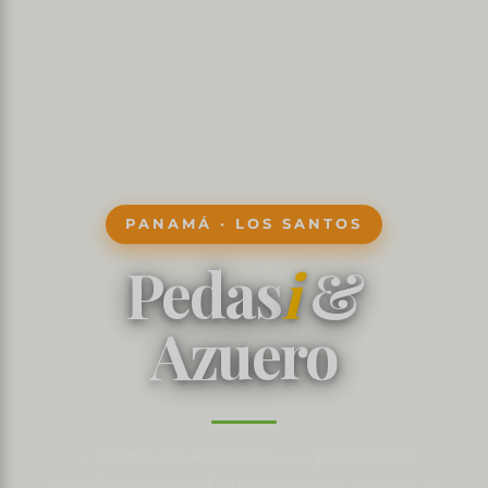
PANAMÁ · LOS SANTOS
Pedas
i
&
Azuero
« L'âme du Panamá » — péninsule
Pacifique ou surf international, pollera et