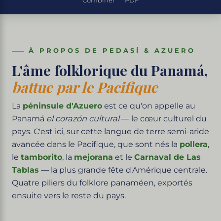
Combiner
PDF
À PROPOS DE PEDASÍ & AZUERO
L'âme folklorique du Panamá,
battue par le Pacifique
La
péninsule d'Azuero
est ce qu'on appelle au
Panamá
el corazón cultural
— le cœur culturel du
pays. C'est ici, sur cette langue de terre semi-aride
avancée dans le Pacifique, que sont nés la
pollera
,
le
tamborito
, la
mejorana
et le
Carnaval de Las
Tablas
— la plus grande fête d'Amérique centrale.
Quatre piliers du folklore panaméen, exportés
ensuite vers le reste du pays.