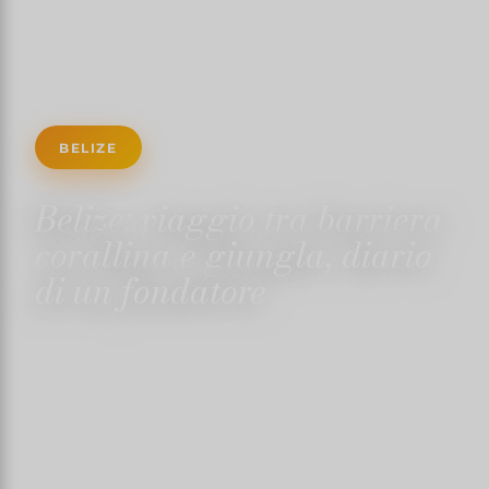
BELIZE
Belize: viaggio tra barriera
corallina e giungla, diario
di un fondatore
15 GIUGNO 2025
✍️ TRISTANMARTIN
⏱ 5 MIN LETTURA
↓