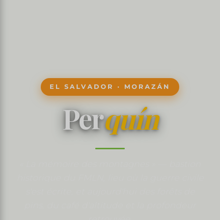
EL SALVADOR · MORAZÁN
Per
quín
« La mémoire des montagnes » — bastion
historique du FMLN, lieu où la guerre civile
s'est écrite, et aujourd'hui des forêts de
pins, du café d'altitude et la profondeur
retrouvée.