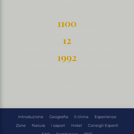
1100
M ALTITUDE · CLIMAT TEMPÉRÉ FRAIS
12
ANNÉES · GUERRE CIVILE 1980-1992
1992
ACCORDS DE PAIX DE CHAPULTEPEC
SCOPRIRE
Introduzione
Geografia
Il clima
Esperienze
Zone
Natura
I sapori
Hotel
Consigli Esperti