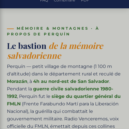
FAQ
Combinare
PDF
MÉMOIRE & MONTAGNES · À
PROPOS DE PERQUÍN
Le bastion
de la mémoire
salvadorienne
Perquín — petit village de montagne (1 100 m
d'altitude) dans le département rural et reculé de
Morazán
, à
4h au nord-est de San Salvador
.
Pendant la
guerre civile salvadorienne 1980-
1992
, Perquín fut le
siège du quartier général du
FMLN
(Frente Farabundo Martí para la Liberación
Nacional), la guérilla qui combattait le
gouvernement militaire. Radio Venceremos, voix
officielle du FMLN, émettait depuis ces collines