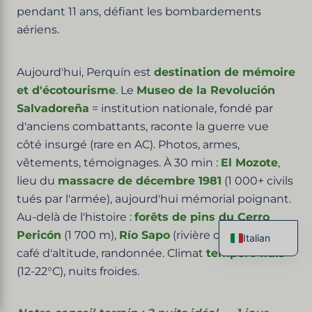
pendant 11 ans, défiant les bombardements
aériens.
Aujourd'hui, Perquín est
destination de mémoire
et d'écotourisme
. Le
Museo de la Revolución
Salvadoreña
= institution nationale, fondé par
d'anciens combattants, raconte la guerre vue
côté insurgé (rare en AC). Photos, armes,
vêtements, témoignages. À 30 min :
El Mozote
,
lieu du
massacre de décembre 1981
(1 000+ civils
tués par l'armée), aujourd'hui mémorial poignant.
Au-delà de l'histoire :
forêts de pins du Cerro
Pericón
(1 700 m),
Río Sapo
(rivière cristalline),
Italian
café d'altitude, randonnée. Climat
tempéré frais
French
English
(12-22°C), nuits froides.
Spanish
German
Chinese