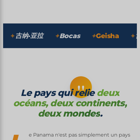
探索 ↓
古纳·亚拉
Bocas
Geisha
博克
"
Le pays qui relie
deux
océans, deux continents,
deux mondes
.
e Panama n'est pas simplement un pays