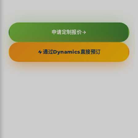
émotion plurielle, géographique, humaine.
申请定制报价
通过Dynamics直接预订
1914
CANAL INTEROCÉANIQUE
7
PEUPLES INDIGÈNES VIVANTS
USD
3
DOLLAR US OFFICIEL
联合国教科文组织世界遗产地