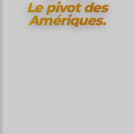
Le pivot des
Amériques.
Là où l'Atlantique et le Pacifique se
touchent — un canal mythique, sept
peuples indigènes, deux mers et un seul
pays cosmopolite.
Des écluses de Miraflores où l'on voit en direct
un porte-conteneur passer d'un océan à l'autre,
aux 365 îles de l'archipel Guna Yala où le peuple
Guna vit en autonomie depuis 1925, du sommet
du Volcán Barú où l'on aperçoit les deux océans
simultanément à l'aube, à Casco Viejo dont les
bars sur les toits regardent la skyline de la
nouvelle Panamá City — le Panama est une