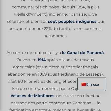
communautés chinoise (depuis 1854, la plus
vieille d'AmCent), indienne, libanaise, juive
séfarade, et bien sûr
sept peuples indigènes
qui
occupent encore 22% du territoire en comarcas
autonomes.
Au centre de tout cela, il y a
le Canal de Panamá
.
Ouvert en
1914
après dix ans de travaux
américains (et un premier chantier français
abandonné en 1889 sous Ferdinand de Lesseps),
il fait 80 kilomètres de long et économise 12 000
Chinese
km de contournement par le Cap Horn. Aux
French
écluses de Miraflores
, on assiste en direct au
English
passage des porte-conteneurs Panamax — la
Spanish
fascination est totale, mécanique, hydraulique.