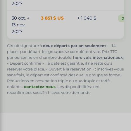
2027
30 oct. →
3 851 $ US
+ 1 040 $
Dépa
13 nov.
2027
Circuit signature à
deux départs par an seulement
— 14
places par départ, les groupes se complètent vite. Prix TTC
par personne en chambre double,
hors vols internationaux
.
« Départ confirmé » : la date est garantie, il ne reste qu'à
réserver votre place. « Ouvert à la réservation » : inscrivez-vous
sans frais, le départ est confirmé dès que le groupe se forme.
Réductions en occupation triple ou quadruple et tarifs
enfants :
contactez-nous
. Les disponibilités sont
reconfirmées sous 24 h avec votre demande.