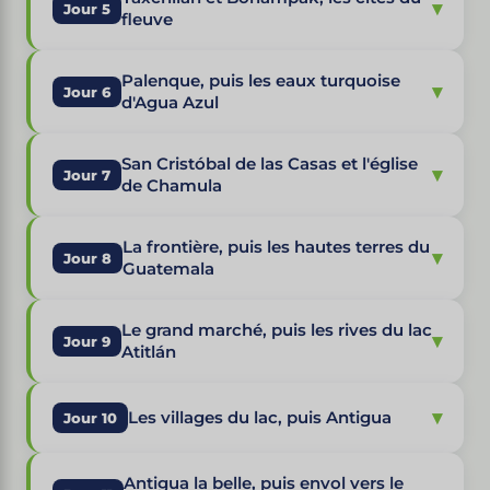
▾
Jour 5
fleuve
Palenque, puis les eaux turquoise
▾
Jour 6
d'Agua Azul
San Cristóbal de las Casas et l'église
▾
Jour 7
de Chamula
La frontière, puis les hautes terres du
▾
Jour 8
Guatemala
Le grand marché, puis les rives du lac
▾
Jour 9
Atitlán
▾
Les villages du lac, puis Antigua
Jour 10
Antigua la belle, puis envol vers le