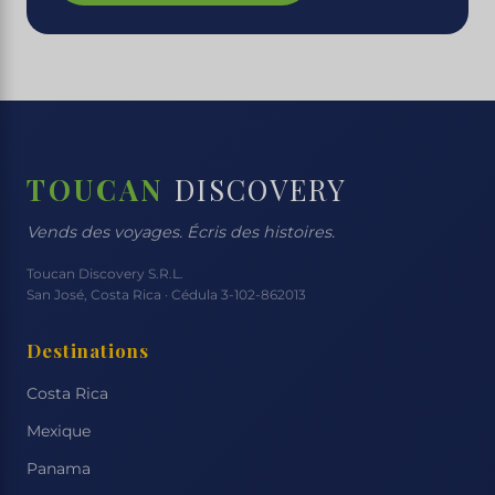
TOUCAN
DISCOVERY
Vends des voyages. Écris des histoires.
Toucan Discovery S.R.L.
San José, Costa Rica · Cédula 3-102-862013
Destinations
Costa Rica
Mexique
Panama