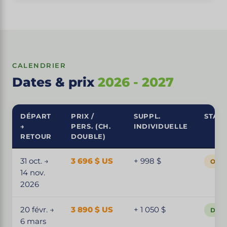
CALENDRIER
Dates & prix
2026 - 2027
DÉPART
PRIX /
SUPPL.
STAT
→
PERS. (CH.
INDIVIDUELLE
RETOUR
DOUBLE)
31 oct. →
3 696 $ US
+ 998 $
Ouver
14 nov.
2026
20 févr. →
3 890 $ US
+ 1 050 $
Dépa
6 mars