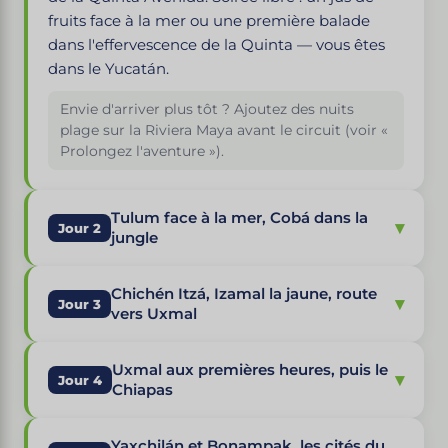
fruits face à la mer ou une première balade
dans l'effervescence de la Quinta — vous êtes
dans le Yucatán.
Envie d'arriver plus tôt ? Ajoutez des nuits
plage sur la Riviera Maya avant le circuit (voir «
Prolongez l'aventure »).
Tulum face à la mer, Cobá dans la
▾
Jour 2
jungle
Chichén Itzá, Izamal la jaune, route
▾
Jour 3
vers Uxmal
Uxmal aux premières heures, puis le
▾
Jour 4
Chiapas
Yaxchilán et Bonampak, les cités du