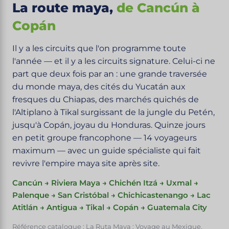
La route maya,
de Cancún à
Copán
Il y a les circuits que l'on programme toute
l'année — et il y a les circuits signature. Celui-ci ne
part que deux fois par an : une grande traversée
du monde maya, des cités du Yucatán aux
fresques du Chiapas, des marchés quichés de
l'Altiplano à Tikal surgissant de la jungle du Petén,
jusqu'à Copán, joyau du Honduras. Quinze jours
en petit groupe francophone — 14 voyageurs
maximum — avec un guide spécialiste qui fait
revivre l'empire maya site après site.
Cancún → Riviera Maya → Chichén Itzá → Uxmal →
Palenque → San Cristóbal → Chichicastenango → Lac
Atitlán → Antigua → Tikal → Copán → Guatemala City
Référence catalogue : La Ruta Maya : Voyage au Mexique,