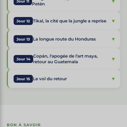
▾
Jour 11
Petén
▾
Tikal, la cité que la jungle a reprise
Jour 12
▾
La longue route du Honduras
Jour 13
Copán, l'apogée de l'art maya,
▾
Jour 14
retour au Guatemala
▾
Le vol du retour
Jour 15
BON À SAVOIR