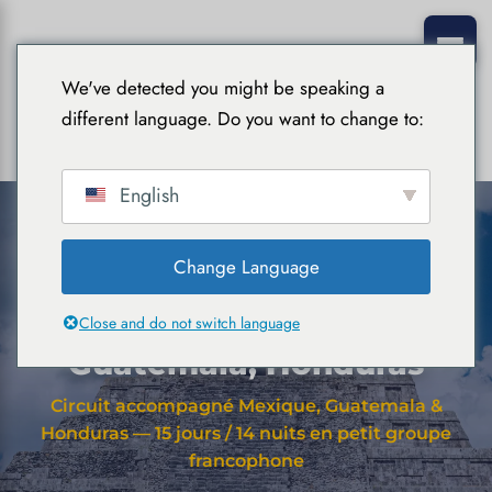
We've detected you might be speaking a
different language. Do you want to change to:
English
Change Language
Accueil
›
Circuits accompagnés
› La Ruta Maya
La Ruta Maya : Mexique,
Close and do not switch language
Guatemala, Honduras
Circuit accompagné Mexique, Guatemala &
Honduras — 15 jours / 14 nuits en petit groupe
francophone