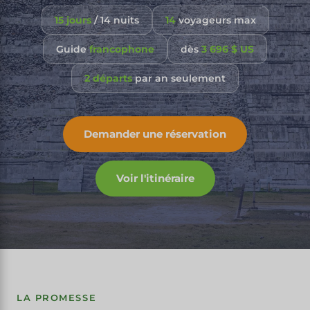
15 jours
/ 14 nuits
14
voyageurs max
Guide
francophone
dès
3 696 $ US
2 départs
par an seulement
Demander une réservation
Voir l'itinéraire
LA PROMESSE