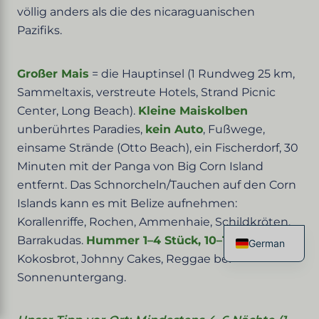
völlig anders als die des nicaraguanischen
Pazifiks.
Großer Mais
= die Hauptinsel (1 Rundweg 25 km,
Sammeltaxis, verstreute Hotels, Strand Picnic
Center, Long Beach).
Kleine Maiskolben
unberührtes Paradies,
kein Auto
, Fußwege,
einsame Strände (Otto Beach), ein Fischerdorf, 30
Minuten mit der Panga von Big Corn Island
entfernt. Das Schnorcheln/Tauchen auf den Corn
Islands kann es mit Belize aufnehmen:
Korallenriffe, Rochen, Ammenhaie, Schildkröten,
Barrakudas.
Hummer 1–4 Stück, 10–15 g
,
German
Kokosbrot, Johnny Cakes, Reggae bei
French
English
Sonnenuntergang.
Spanish
Italian
Chinese