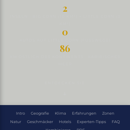
2
INSELN · BIG CORN (10 KM²) + LITTLE CORN (3
KM²)
0
AUTOS AUF LITTLE CORN (FUSSWEGE)
86
KM ÖSTLICH DES KONTINENTS · KARIBISCHES
MEER
ENTDECKEN SIE
Intro
Geografie
Klima
Erfahrungen
Zonen
Natur
Geschmäcker
Hotels
Experten-Tipps
FAQ