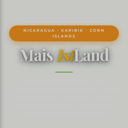
NICARAGUA · KARIBIK · CORN
ISLANDS
Mais
Ist
Land
«Where time dies in the sun» – die
kreolische Karibik Nicaraguas, Reggae bei
Sonnenuntergang, Hummer für $10 und
das türkisfarbene Wasser, das wir uns gar
nicht mehr vorstellen konnten.