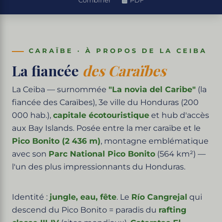
Combiner
PDF
CARAÏBE · À PROPOS DE LA CEIBA
La fiancée
des Caraïbes
La Ceiba — surnommée
"La novia del Caribe"
(la
fiancée des Caraïbes), 3e ville du Honduras (200
000 hab.),
capitale écotouristique
et hub d'accès
aux Bay Islands. Posée entre la mer caraïbe et le
Pico Bonito (2 436 m)
, montagne emblématique
avec son
Parc National Pico Bonito
(564 km²) —
l'un des plus impressionnants du Honduras.
Identité :
jungle, eau, fête
. Le
Río Cangrejal
qui
descend du Pico Bonito = paradis du
rafting