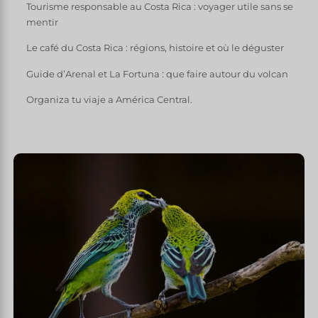
Tourisme responsable au Costa Rica : voyager utile sans se
mentir
Le café du Costa Rica : régions, histoire et où le déguster
Guide d’Arenal et La Fortuna : que faire autour du volcan
Organiza tu viaje a América Central.