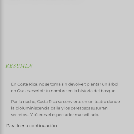
10 DE ENERO DE 2025
✍️ TRISTANMARTIN
5 MINUTOS DE LECTURA
↓
RESUMEN
En Costa Rica, no se toma sin devolver: plantar un árbol
en Osa es escribir tu nombre en la historia del bosque.
Por la noche, Costa Rica se convierte en un teatro donde
la bioluminiscencia baila y los perezosos susurran
secretos… Y tú eres el espectador maravillado.
Para leer a continuación