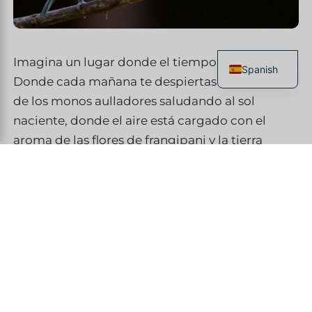
Imagina un lugar donde el tiempo ya no existe.
Spanish
Donde cada mañana te despiertas con el sonido
French
de los monos aulladores saludando al sol
English
naciente, donde el aire está cargado con el
Italian
aroma de las flores de frangipani y la tierra
húmeda después de la lluvia. Bienvenido a
German
Costa Rica, ese pequeño país que, en 2025, está
Chinese
redefiniendo lo que significa
vivir
. Aquí, los
volcanes no son solo montañas — son
guardianes silenciosos. Los bosques no son solo
árboles — son catedrales vivientes. Y las playas
no son solo arena — son cunas donde las
tortugas marinas nacen bajo las estrellas.